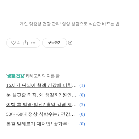
개인 맞춤형 건강 관리! 영양 상담으로 식습관 바꾸는 법
4
구독하기
'
생활.건강
' 카테고리의 다른 글
16시간 단식이 혈액 건강에 미치는 놀라운 효과, 간헐적 단식과 혈전 예방
(1)
눈 실핏줄 터짐, 왜 생길까? 원인과 해결 방법! 눈이 빨갛게 변했어요! 자가 치료 및 예방 TIP!
(0)
여행 후 발열·발진? 홍역 감염 체크리스트! 해외여행 전 필수! 홍역 예방접종이 중요!! 홍역 증상과 예방법! 여행 중 감염을 막는 꿀팁
(3)
50대·60대 정상 심박수는? 건강한 심장 관리법! 심박수 유지하는 최고의 운동법! 심박수 낮추는 방법?
(0)
봄철 알레르기 대처법! 꽃가루·미세먼지 걱정 없는 건강한 봄 보내기! 콧물·재채기 끝! 원인부터 치료까지!
(0)
유리의 10년 몸매 유지 비결? 매일 아침 보이차? 보이차가 체중감량 다이어트에 좋은 이유! 효과 & 마시는 방법
(2)